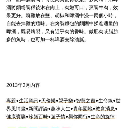
酒將麵粉調稀後淋在肉上，肉嫩可口，烹調牛肉，效
果更好。將雞放在鹽、胡椒和啤酒中浸一兩個小時，
自能去掉雞的羶味。在烤製麵包的麵團中揉進適量的
啤酒，既易烤製，又有近乎肉的香味。做肥肉或脂肪
多的魚時，也可加一杯啤酒去除油膩。
2013年2月內容
專題
•
生活資訊
•
天倫樂
•
親子樂
•
智慧之窗
•生命線•世
界風情畫•新聞評論•趣味人生•
青年園地
•
教會消息
•
健康寶鑒
•
珍饈百味
•
遊子情
•
與你同行
•
生命的旋律