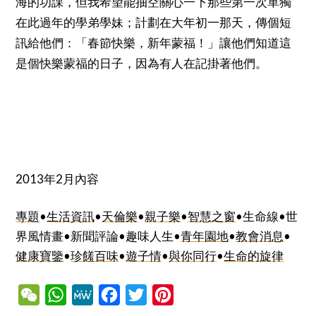
海的功課，但我希望能抽空關心一下那些第一次單獨
在此過年的學弟學妹；計劃在大年初一那天，傳個短
訊給他們：「春節快樂，新年蒙福！」讓他們知道這
是個快樂蒙福的日子，因為有人在記掛著他們。
2013年2月內容
專題
•
生活資訊
•
天倫樂
•
親子樂
•
智慧之窗
•生命線•世
界風情畫•新聞評論•趣味人生•
青年園地
•
教會消息
•
健康寶鑒
•
珍饈百味
•
遊子情
•
與你同行
•
生命的旋律
WeChat
WhatsApp
MeWe
Facebook
Twitter
Pinterest