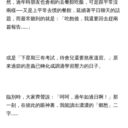
然，過年時朋友也會相約去餐館吃飯，可是跟平常沒
──
兩樣
又是上平常去慣的餐館，延續著平日聊天的話
題，而最常聽到的就是：「吃飽後，我還要回去趕兩
……
篇報告
」
或是「下星期三有考試，待會兒還要熬夜溫習。」原
來過節的意義已轉化成調適學習壓力的日子。
臨別時，大家齊聲說：「呵呵，過年如過日啊！」那
一刻，在彼此的眼神裏，我能讀出濃濃的「鄉愁」二
……
字