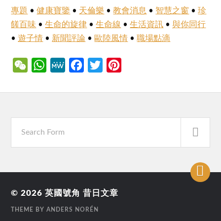
專題
•
健康寶鑒
•
天倫樂
•
教會消息
•
智慧之窗
•
珍
饈百味
•
生命的旋律
•
生命線
•
生活資訊
•
與你同行
•
遊子情
•
新聞評論
•
歐陸風情
•
職場點滴
WeChat
WhatsApp
MeWe
Facebook
Twitter
Pinterest
© 2026
英國號角 昔日文章
THEME BY
ANDERS NORÉN