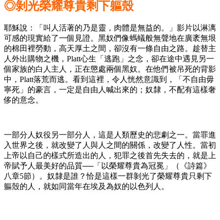
◎剝光榮耀尊貴剩下軀殼
耶穌說：「叫人活著的乃是靈，肉體是無益的。」影片以淋漓
可感的現實給了一個見證。黑奴們像螞蟻般無聲地在廣袤無垠
的棉田裡勞動，高天厚土之間，卻沒有一條自由之路。趁替主
人外出購物之機，Platt心生「逃跑」之念，卻在途中遇見另一
個家族的白人主人，正在懲處兩個黑奴。在他們被吊死的背影
中，Platt落荒而逃。看到這裡，令人恍然意識到，「不自由毋
寧死」的豪言，一定是自由人喊出來的；奴隸，不配有這樣奢
侈的意念。
一部分人奴役另一部分人，這是人類歷史的悲劇之一。當罪進
入世界之後，就改變了人與人之間的關係，改變了人性。當初
上帝以自己的樣式所造出的人，犯罪之後首先失去的，就是上
帝賦予人最美好的品質──「以榮耀尊貴為冠冕」（《詩篇》
八章5節）。奴隸是誰？恰是這樣一群剝光了榮耀尊貴只剩下
軀殼的人，就如同當年在埃及為奴的以色列人。