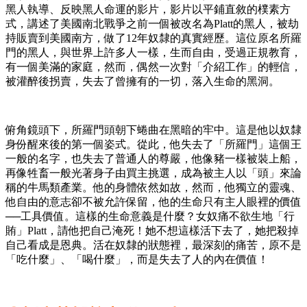
黑人執導、反映黑人命運的影片，影片以平鋪直敘的樸素方
式，講述了美國南北戰爭之前一個被改名為Platt的黑人，被劫
持販賣到美國南方，做了12年奴隸的真實經歷。這位原名所羅
門的黑人，與世界上許多人一樣，生而自由，受過正規教育，
有一個美滿的家庭，然而，偶然一次對「介紹工作」的輕信，
被灌醉後拐賣，失去了曾擁有的一切，落入生命的黑洞。
俯角鏡頭下，所羅門頭朝下蜷曲在黑暗的牢中。這是他以奴隸
身份醒來後的第一個姿式。從此，他失去了「所羅門」這個王
一般的名字，也失去了普通人的尊嚴，他像豬一樣被裝上船，
再像牲畜一般光著身子由買主挑選，成為被主人以「頭」來論
稱的牛馬類產業。他的身體依然如故，然而，他獨立的靈魂、
他自由的意志卻不被允許保留，他的生命只有主人眼裡的價值
──工具價值。這樣的生命意義是什麼？女奴痛不欲生地「行
賄」Platt，請他把自己淹死！她不想這樣活下去了，她把殺掉
自己看成是恩典。活在奴隸的狀態裡，最深刻的痛苦，原不是
「吃什麼」、「喝什麼」，而是失去了人的內在價值！