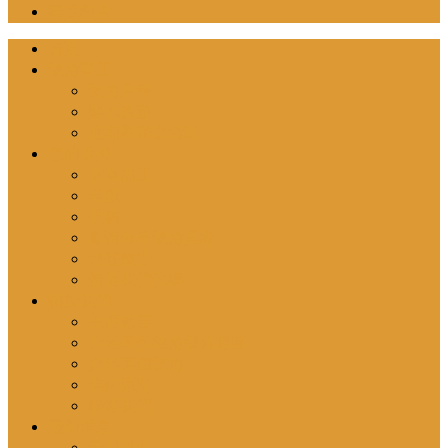
尋找教會
首頁
號角事工
號角月報
聖地旅遊
近期舉辦之活動
您的參與
成為協工
奉獻
投稿
邀請分享號角異象
刊登廣告
請為我們代禱
關於我們
主席感言
介紹基督教角聲佈道團
介紹英國號角
信仰原則
聯絡我們
最新消息
最新動向