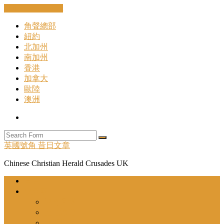
Skip to the content
角聲總部
紐約
北加州
南加州
香港
加拿大
歐陸
澳洲
Search
Search
英國號角 昔日文章
Chinese Christian Herald Crusades UK
首頁
號角事工
號角月報
聖地旅遊
近期舉辦之活動