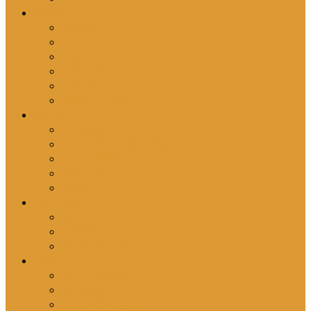
您的參與
成為協工
奉獻
投稿
邀請分享號角異象
刊登廣告
請為我們代禱
關於我們
主席感言
介紹基督教角聲佈道團
介紹英國號角
信仰原則
聯絡我們
最新消息
最新動向
號角通訊
英國教會消息
號角月報
最新一期號角
昔日號角
號角月報揭頁版