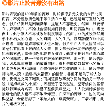
◎影片止於苦難沒有出路
影片表現的是180年前的苦難，對於倡導多元文化的今日北美
而言，不分種族膚色地平等生活在一起，已經是無可置疑的觀
念。影片仿佛只是回顧當年，提醒人不忘歷史。然而，只要罪
在，奴隸就在，不論社會體制如何變化。即使言論自由、遷徙
自由，似乎讓人不再被政治制度綑索，然而，罪的奴役依然無
形中桎梏人的心靈、人的時間、人的生活。沒有誰能在罪中真
正逍遙，哪怕是奴隸或主人也不能。影片中白人主人儘管可以
隨意佔有他看上眼的黑人女孩，但女孩形如死屍般的姿態，令
他興味索然；當他憤怒地鞭笞女孩時，他甚至把對自己滿心罪
念的惱怒感，也一併發洩在狂掄的皮鞭裡。那一刻，影片告訴
我，因為導演思想上的嚴重局限，影片未能從奴隸文化的角度
給出更多思考和認識，而僅僅停留在苦難的層面上。影片中牧
師向黑人讀《聖經‧馬太福音》的情節，非但不是為了給人啟
發，反倒是充滿了嘲諷；而與這個故事幾乎同時代的另一部小
說《湯姆叔叔的小屋》，因塑造了忍受壓迫、堅守信仰的基督
徒奴隸而成為名著，影響了整個美國歷史。主人公湯姆叔叔最
後連他的敵人也不得不敬重仰望，在深重的苦難中，他的高尚
與堅忍，全然彰顯了上帝給人的「尊貴榮耀」。二者相形，此
片的短板立見。