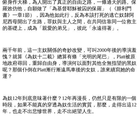
俯身作天梯，為人開出了真正的自由之路，一條通天的路。保
羅效仿他，自願做了「為基督耶穌被囚的保羅」（《腓利門
書》一章1節），因為他如此行，反為本該打死的逃亡奴隸阿
尼西母開出了生路，罪奴與主人之間，在共同信靠同一位救主
的基礎上，成為「親愛的弟兄」，彼此「永遠得著」。
兩千年前，這一主奴關係的奇妙改變，可叫2000年後的導演羞
愧？就算《為奴十二載》總算有條「光明的尾巴」，Platt被原
地政府尋回，重歸自由身，導演何以面對其他全無指望的黑奴
呢？那個仆倒在Platt漸行漸遠馬車後的女奴，誰來續寫她的命
運？
為奴12年到底意味著什麼？12年再漫長，仍然只是有限的一個
時段，如果不能真的穿透為奴生活的實質，那麼，走得出這12
年，也走不出悲慘世界，走不出絕望人生。