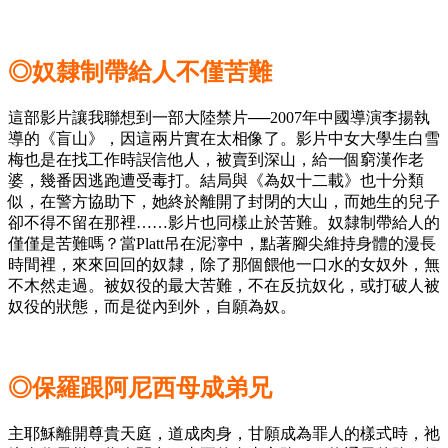
◎奴隸制帶給人不僅苦難
這部影片讓我聯想到一部大陸禁片──2007年中國導演李揚執
導的《盲山》，因這兩片實在太相像了。影片中女大學生白雪
梅也是在找工作時誤信他人，被賣到深山，給一個窮漢作老
婆，幾番因逃跑遭受毒打。結局與《為奴十二載》也十分類
似，在警方協助下，她終於離開了封閉的大山，而她生的兒子
卻不得不留在那裡……影片也同樣止於苦難。奴隸制帶給人的
僅僅是苦難嗎？當Platt吊在泥濘中，點著腳尖維持身體的漫長
時間裡，來來回回的奴隸，除了那個餵他一口水的女奴外，無
不木然走過。被奴役的最大苦難，不在反抗奴化，或打破人被
奴役的狀態，而是從內到外，自願為奴。
◎保羅跟阿尼西母成弟兄
主耶穌離開尊貴天庭，道成肉身，甘願成為罪人的樣式時，祂