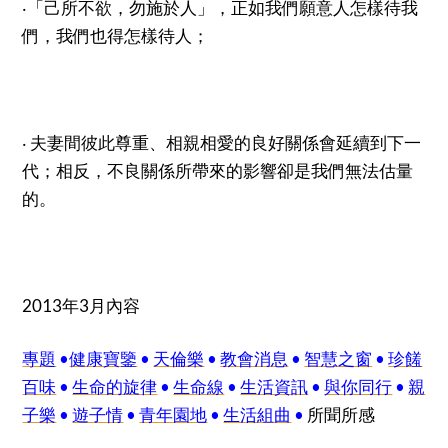
‧「己所不欲，勿施於人」，正如我們願意人怎樣待我
們，我們也得怎樣待人；
‧ 夫妻間彼此尊重、相親相愛的良好關係會延續到下一
代；相反，不良關係所帶來的影響卻是我們無法估量
的。
2013年3月內容
專題
•
健康寶鑒
•
天倫樂
•
教會消息
•
智慧之窗
•
珍饈
百味
•
生命的旋律
•
生命線
•
生活資訊
•
與你同行
•
親
子樂
•
遊子情
•
青年園地
•
生活組曲
•
所聞所感