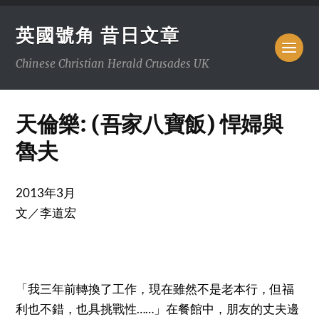
英國號角 昔日文章
Chinese Christian Herald Crusades UK
天倫樂: (吾家八寶飯) 悍婦與
魯夫
2013年3月
文／李道宏
「我三年前轉換了工作，現在雖然不是老本行，但福
利也不錯，也具挑戰性……」在餐館中，朋友的丈夫邊