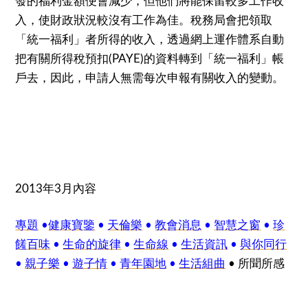
發的福利金額便會減少，但他們將能保留較多工作收
入，使財政狀況較沒有工作為佳。稅務局會把領取
「統一福利」者所得的收入，透過網上運作體系自動
把有關所得稅預扣
的資料轉到「統一福利」帳
(PAYE)
戶去，因此，申請人無需每次申報有關收入的變動。
2013年3月內容
專題
•
健康寶鑒
•
天倫樂
•
教會消息
•
智慧之窗
•
珍
饈百味
•
生命的旋律
•
生命線
•
生活資訊
•
與你同行
•
親子樂
•
遊子情
•
青年園地
•
生活組曲
• 所聞所感