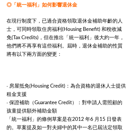
◎「統一福利」如何影響退休金
在現行制度下，已過合資格領取退休金補助年齡的人
士，可同時領取住房福利
和稅收減
(Housing Benefit)
免
，但在推出「統一福利」後大約一年，
(Tax Credits)
他們將不再享有這些福利。屆時，退休金補助的性質
將有以下兩方面的變更：
‧
房屋抵免
：為合資格的退休人士提供
(Housing Credit)
租金支援
‧
保證補助（
）：對申請人需照顧的
Guarantee Credit
孩童提供額外補助金額
「統一福利」的條例草案是在
年
月
日發表
2012
6
15
的。草案提及如一對夫婦中的其中一名已屆法定領取