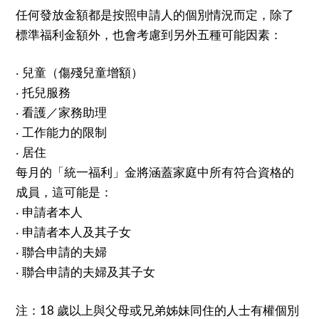
任何發放金額都是按照申請人的個別情況而定，除了
標準福利金額外，也會考慮到另外五種可能因素：
‧
兒童（傷殘兒童增額）
‧
托兒服務
‧
看護／家務助理
‧
工作能力的限制
‧
居住
每月的「統一福利」金將涵蓋家庭中所有符合資格的
成員，這可能是：
‧
申請者本人
‧
申請者本人及其子女
‧
聯合申請的夫婦
‧
聯合申請的夫婦及其子女
注：
歲以上與父母或兄弟姊妹同住的人士有權個別
18