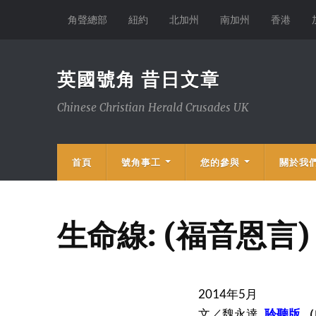
角聲總部
紐約
北加州
南加州
香港
英國號角 昔日文章
Chinese Christian Herald Crusades UK
首頁
號角事工
您的參與
關於我
生命線: (福音恩言
2014年5月
文／魏永達
聆聽版
（