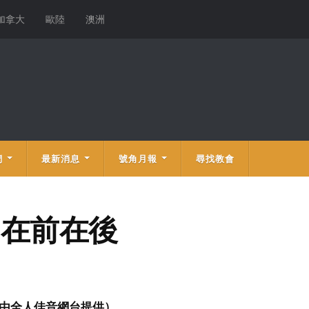
加拿大
歐陸
澳洲
們
最新消息
號角月報
尋找教會
) 在前在後
由全人佳音網台提供）