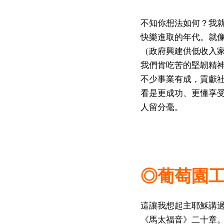
不知你想法如何？我就
快樂進取的年代。就
（政府興建供低收入
我們肯吃苦的堅韌精
不少事業有成，貢獻
看是更成功、更懂享
人留分毫。
◎葡萄園
這讓我想起主耶穌講過
《馬太福音》二十章