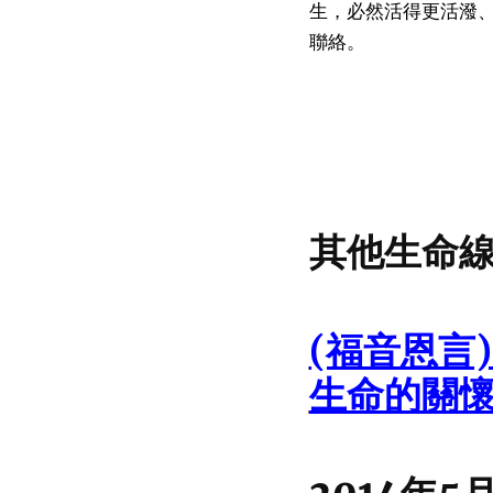
生，必然活得更活潑
聯絡。
其他生命
(福音恩言
生命的關