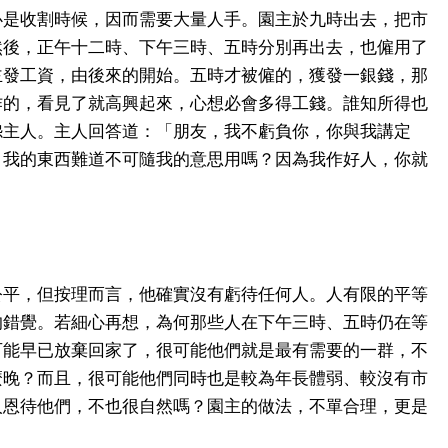
必是收割時候，因而需要大量人手。園主於九時出去，把市
然後，正午十二時、下午三時、五時分別再出去，也僱用了
主發工資，由後來的開始。五時才被僱的，獲發一銀錢，那
作的，看見了就高興起來，心想必會多得工錢。誰知所得也
怨主人。主人回答道：「朋友，我不虧負你，你與我講定
？我的東西難道不可隨我的意思用嗎？因為我作好人，你就
公平，但按理而言，他確實沒有虧待任何人。人有限的平等
的錯覺。若細心再想，為何那些人在下午三時、五時仍在等
可能早已放棄回家了，很可能他們就是最有需要的一群，不
麼晚？而且，很可能他們同時也是較為年長體弱、較沒有市
人恩待他們，不也很自然嗎？園主的做法，不單合理，更是