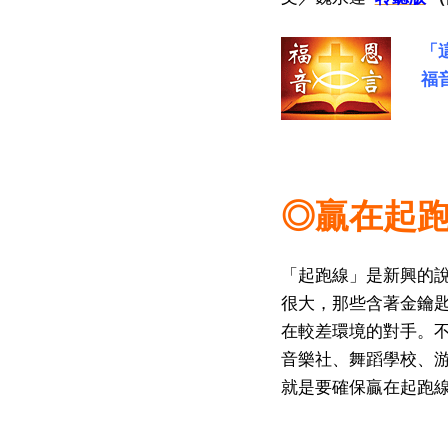
「
福
◎贏在起
「起跑線」是新興的
很大，那些含著金鑰
在較差環境的對手。
音樂社、舞蹈學校、
就是要確保贏在起跑