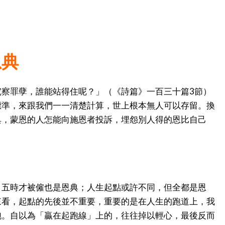
恩典
究察罪孽，誰能站得住呢？」（《詩篇》一百三十篇3節）
標準，來跟我們一一清楚計算，世上根本無人可以存留。換
典，蒙恩的人怎能向施恩者投訴，埋怨別人得的恩比自己
，五時才被僱也是恩典；人生起點或許不同，但全都是恩
來看，起點的先後並不重要，重要的是在人生的跑道上，我
跑。自以為「贏在起跑線」上的，往往掉以輕心，最後反而