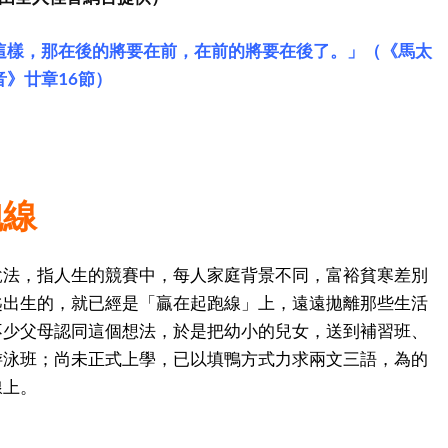
這樣，那在後的將要在前，在前的將要在後了。」（《馬太
音》廿章16節）
跑線
說法，指人生的競賽中，每人家庭背景不同，富裕貧寒差別
匙出生的，就已經是「贏在起跑線」上，遠遠拋離那些生活
不少父母認同這個想法，於是把幼小的兒女，送到補習班、
游泳班；尚未正式上學，已以填鴨方式力求兩文三語，為的
線上。