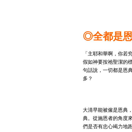
◎全都是
「主耶和華啊，你若
假如神要按祂聖潔的
句話說，一切都是恩
多？
大清早能被僱是恩典
典。從施恩者的角度
們是否有忠心竭力地