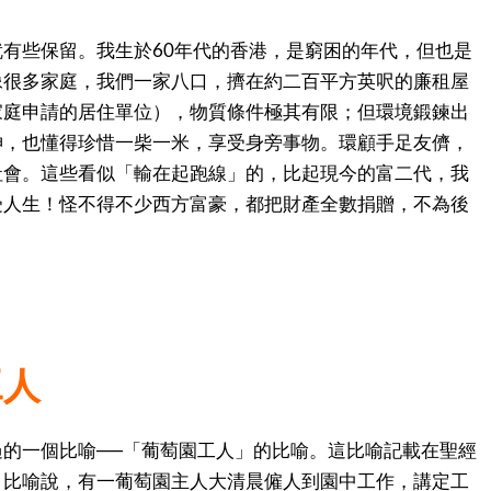
有些保留。我生於60年代的香港，是窮困的年代，但也是
像很多家庭，我們一家八口，擠在約二百平方英呎的廉租屋
家庭申請的居住單位），物質條件極其有限；但環境鍛鍊出
神，也懂得珍惜一柴一米，享受身旁事物。環顧手足友儕，
社會。這些看似「輸在起跑線」的，比起現今的富二代，我
受人生！怪不得不少西方富豪，都把財產全數捐贈，不為後
工人
的一個比喻──「葡萄園工人」的比喻。這比喻記載在聖經
。比喻說，有一葡萄園主人大清晨僱人到園中工作，講定工