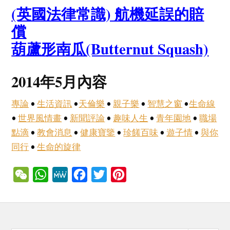
(英國法律常識) 航機延誤的賠
償
葫蘆形南瓜(Butternut Squash)
2014年5月內容
專論
•
生活資訊
•
天倫樂
•
親子樂
•
智慧之窗
•
生命線
•
世界風情畫
•
新聞評論
•
趣味人生
•
青年園地
•
職場
點滴
•
教會消息
•
健康寶鑒
•
珍饈百味
•
遊子情
•
與你
同行
•
生命的旋律
WeChat
WhatsApp
MeWe
Facebook
Twitter
Pinterest