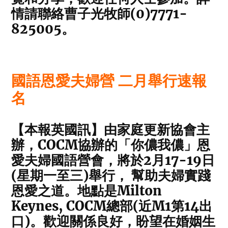
情請聯絡曹子光牧師(0)7771-
825005。
國語恩愛夫婦營 二月舉行速報
名
【本報英國訊】由家庭更新協會主
辦，COCM協辦的「你儂我儂」恩
愛夫婦國語營會，將於2月17-19日
(星期一至三)舉行， 幫助夫婦實踐
恩愛之道。地點是Milton
Keynes, COCM總部(近M1第14出
口)。歡迎關係良好，盼望在婚姻生