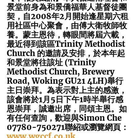
景堂前身為和景僑福華人基督徒團
契，自2008年2月開始逢星期六租
用社區中心聚會，由傅大衛牧師牧
養。蒙主恩待，轉眼間將屆六載，
最近得到該區Trinity Methodist
Church 的邀請及安排，於本年起
和景堂將往該址 (Trinity
Methodist Church, Brewery
Road, Woking GU21 4LH)舉行
主日崇拜。為表示對上主的感激，
該會將於1月5日下午1時半舉行感
恩崇拜，誠邀出席，同頌主恩。如
有任何查詢，歡迎與Simon Che
07780-750271聯紹或瀏覽網頁：
www.wgccf.co.uk