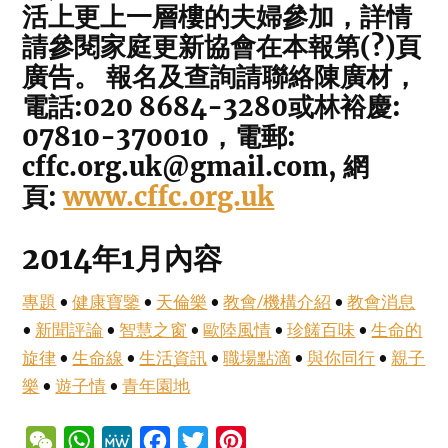
活上更上一層樓的夫婦參加，詳情
請參閱家庭更新協會在本報第(?)頁
廣告。 報名及查詢請聯絡陳廣材，
電話:020 8684-3280或林裕慶:
07810-370010，電郵:
cffc.org.uk@gmail.com, 網
頁:
www.cffc.org.uk
2014年1月內容
專題
•
健康寶鑒
•
天倫樂
•
教會/機構介紹
•
教會消息
•
新聞評論
•
智慧之窗
•
歐陸風情
•
珍饈百味
•
生命的
旋律
•
生命線
•
生活資訊
•
職場點滴
•
與你同行
•
親子
樂
•
遊子情
•
青年園地
WeChat
WhatsApp
MeWe
Facebook
Twitter
Pinterest