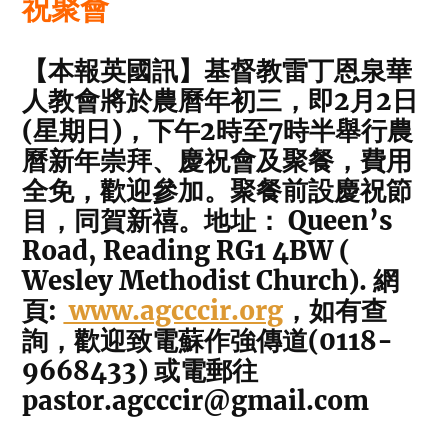
祝聚會
【本報英國訊】基督教雷丁恩泉華
人教會將於農曆年初三，即2月2日
(星期日)，下午2時至7時半舉行農
曆新年崇拜、慶祝會及聚餐，費用
全免，歡迎參加。聚餐前設慶祝節
目，同賀新禧。地址： Queen’s
Road, Reading RG1 4BW (
Wesley Methodist Church). 網
頁:
www.agcccir.org
，如有查
詢，歡迎致電蘇作強傳道(0118-
9668433) 或電郵往
pastor.agcccir@gmail.com