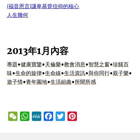
(
福音恩言
)
謙卑基督信仰的核
心
人生幾
何
2013
1
年
月內容
專題
•
健康寶鑒
•
天倫樂
•
教會消息
•
智慧之窗
•
珍饈百
味
•
生命的旋律
•
生命線
•
生活資訊
•
與你同行
•
親子樂
•
遊子情
•
青年園地
•
生活組曲
•
所聞所感
WeChat
WhatsApp
MeWe
Facebook
Twitter
Pinterest