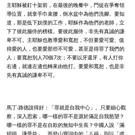
主耶穌被釘十架前，在最後的晚餐中，門徒在爭奪領
導位置，就拿手巾束腰，倒水盆中為他們洗腳。要知
道，那是低下奴僕的工作，耶穌作為他們的老師，立
下了彼此服侍的榜樣。要彼此服侍，非先有真誠的謙
卑不可。主耶穌也教導愛和寬恕，不但要愛可愛、值
得愛的人，也要愛那些不可愛，甚至是得罪了我們的
70
7
人；要寬恕別人
個
次；不要以牙還牙，有人打你
右邊，就連左邊也轉來由他打。要愛和寬恕，也是非
先有真誠的謙卑不可。
馬丁‧路德說得好：「罪就是自我中心」。只要細心觀
察，深入思索，哪一樣的罪不是源於滿足自我慾望？
哪一樣的罪不是在自欺的無知中生長？中國人說「滿
招損，謙受益」，而登山寶訓中的「八福」則以「虛