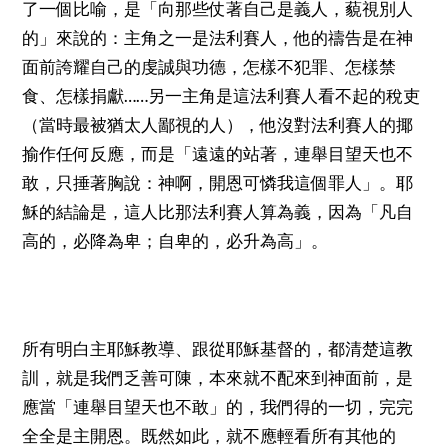
了一個比喻，是「向那些仗著自己是義人，藐視別人
的」來說的：主角之一是法利賽人，他的禱告是在神
面前誇耀自己的虔誠與功德，怎樣不犯罪、怎樣禁
……
食、怎樣捐獻
另一主角是這法利賽人看不起的稅吏
（當時最被猶太人鄙視的人），他沒對法利賽人的揶
揄作任何反應，而是「遠遠的站著，連舉目望天也不
敢，只捶著胸說：神啊，開恩可憐我這個罪人」。耶
穌的結論是，這人比那法利賽人算為義，因為「凡自
高的，必降為卑；自卑的，必升為高」。
所有明白主耶穌教導、跟從耶穌基督的，都清楚這教
訓，就是我們乏善可陳，本來就不配來到神面前，是
應當「連舉目望天也不敢」的，我們得的一切，完完
全全是主開恩。既然如此，就不應輕看所有其他的