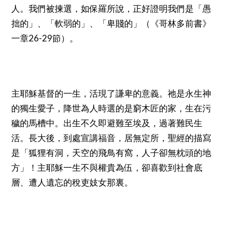
人。我們被揀選，如保羅所說，正好證明我們是「愚
拙的」、「軟弱的」、「卑賤的」（《哥林多前書》
26-29
一章
節）。
主耶穌基督的一生，活現了謙卑的意義。祂是永生神
的獨生愛子，降世為人時選的是窮木匠的家，生在污
穢的馬槽中。出生不久即避難至埃及，過著難民生
活。長大後，到處宣講福音，居無定所，聖經的描寫
是「狐狸有洞，天空的飛鳥有窩，人子卻無枕頭的地
方」！主耶穌一生不與權貴為伍，卻喜歡到社會底
層、遭人遺忘的稅吏妓女那裏。