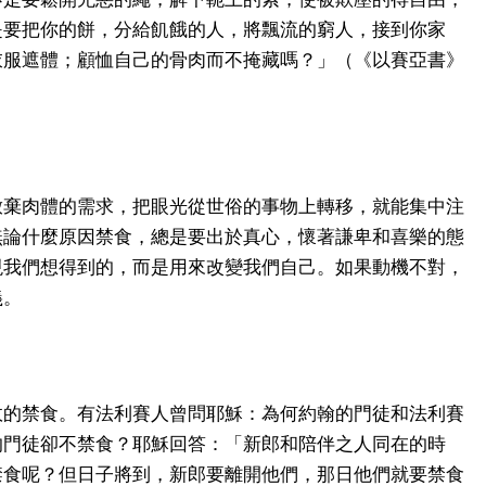
是要把你的餅，分給飢餓的人，將飄流的窮人，接到你家
衣服遮體；顧恤自己的骨肉而不掩藏嗎？」（《以賽亞書》
放棄肉體的需求，把眼光從世俗的事物上轉移，就能集中注
無論什麼原因禁食，總是要出於真心，懷著謙卑和喜樂的態
現我們想得到的，而是用來改變我們自己。如果動機不對，
義。
故的禁食。有法利賽人曾問耶穌：為何約翰的門徒和法利賽
的門徒卻不禁食？耶穌回答：「新郎和陪伴之人同在的時
禁食呢？但日子將到，新郎要離開他們，那日他們就要禁食