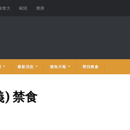
加拿大
歐陸
澳洲
們
最新消息
號角月報
尋找教會
) 禁食