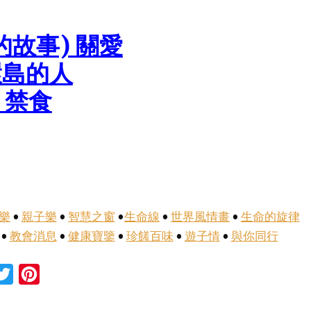
的故事) 關愛
環島的人
 禁食
樂
•
親子樂
•
智慧之窗
•
生命線
•
世界風情畫
•
生命的旋律
•
教會消息
•
健康寶鑒
•
珍饈百味
•
遊子情
•
與你同行
cebook
Twitter
Pinterest