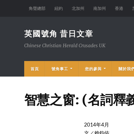
角聲總部
紐約
北加州
南加州
香港
英國號角 昔日文章
Chinese Christian Herald Crusades UK
首頁
號角事工
您的參與
關於我
智慧之窗: (名詞釋義
2014年4月
文／賴鈞佑