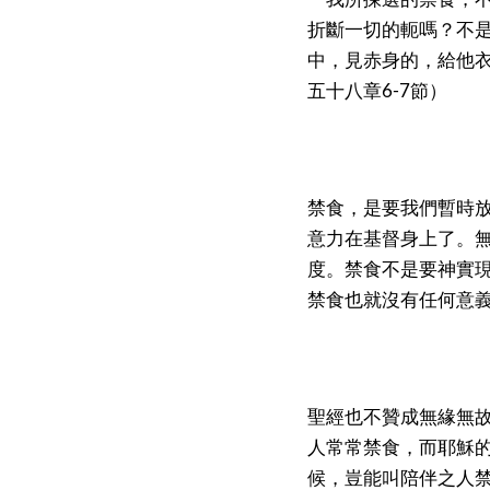
折斷一切的軛嗎？不
中，見赤身的，給他
五十八章6-7節）
禁食，是要我們暫時
意力在基督身上了。
度。禁食不是要神實
禁食也就沒有任何意
聖經也不贊成無緣無
人常常禁食，而耶穌
候，豈能叫陪伴之人