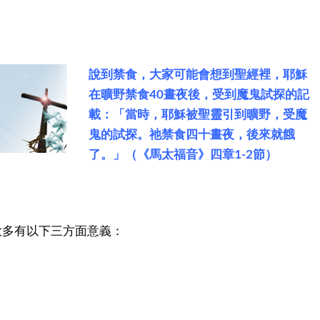
說到禁食，大家可能會想到聖經裡，耶穌
在曠野禁食40晝夜後，受到魔鬼試探的記
載：「當時，耶穌被聖靈引到曠野，受魔
鬼的試探。祂禁食四十晝夜，後來就餓
了。」（《馬太福音》四章1-2節）
大多有以下三方面意義：