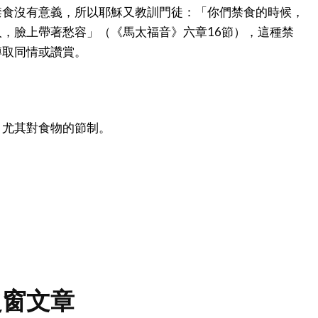
禁食沒有意義，所以耶穌又教訓門徒：「你們禁食的時候，
，臉上帶著愁容」（《馬太福音》六章16節），這種禁
博取同情或讚賞。
，尤其對食物的節制。
之窗文章