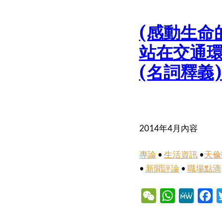
(感動生命
站在交通
(名詞釋義)
2014年4月內容
專論
•
生活資訊
•
天倫
•
新聞評論
•
職場點滴
WeChat
WhatsApp
MeWe
Fa