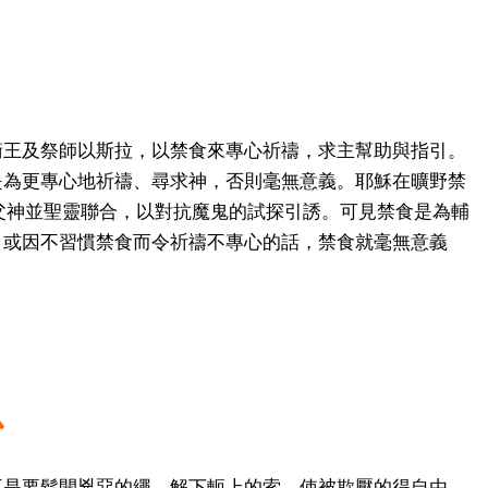
衛王及祭師以斯拉，以禁食來專心祈禱，求主幫助與指引。
是為更專心地祈禱、尋求神，否則毫無意義。耶穌在曠野禁
父神並聖靈聯合，以對抗魔鬼的試探引誘。可見禁食是為輔
，或因不習慣禁食而令祈禱不專心的話，禁食就毫無意義
心
不是要鬆開兇惡的繩，解下軛上的索，使被欺壓的得自由，