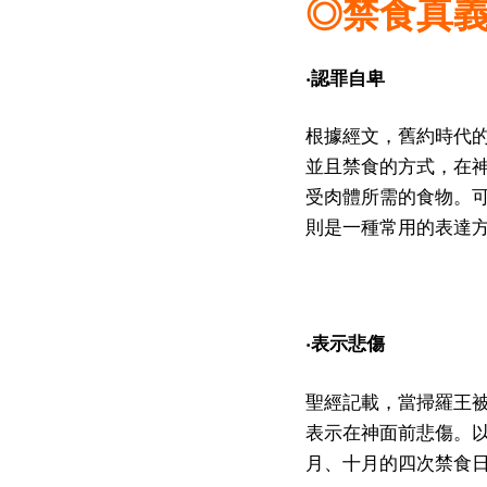
◎禁食真
‧認罪自卑
根據經文，舊約時代
並且禁食的方式，在
受肉體所需的食物。
則是一種常用的表達
‧表示悲傷
聖經記載，當掃羅王
表示在神面前悲傷。
月、十月的四次禁食