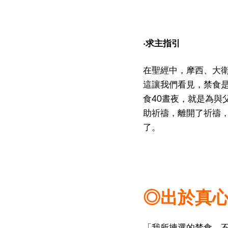
‧求主指引
在聖經中，摩西、大
這讓我們看見，禁食
食40晝夜，就是為與
助祈禱，離開了祈禱
了。
◎出於真
「我所揀選的禁食，