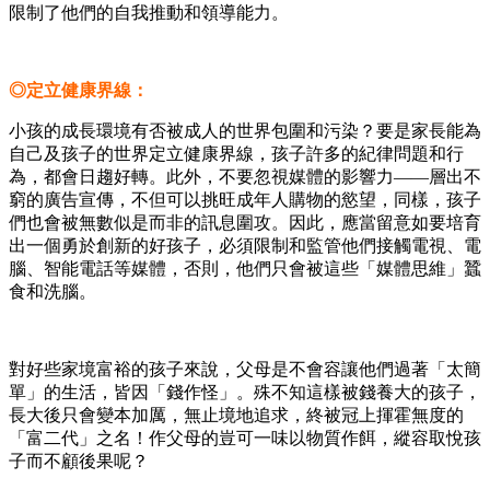
限制了他們的自我推動和領導能力。
◎定立健康界線：
小孩的成長環境有否被成人的世界包圍和污染？要是家長能為
自己及孩子的世界定立健康界線，孩子許多的紀律問題和行
為，都會日趨好轉。此外，不要忽視媒體的影響力
――
層出不
窮的廣告宣傳，不但可以挑旺成年人購物的慾望，同樣，孩子
們也會被無數似是而非的訊息圍攻。因此，應當留意如要培育
出一個勇於創新的好孩子，必須限制和監管他們接觸電視、電
腦、智能電話等媒體，否則，他們只會被這些「媒體思維」蠶
食和洗腦。
對好些家境富裕的孩子來說，父母是不會容讓他們過著「太簡
單」的生活，皆因「錢作怪」。殊不知這樣被錢養大的孩子，
長大後只會變本加厲，無止境地追求，終被冠上揮霍無度的
「富二代」之名！作父母的豈可一味以物質作餌，縱容取悅孩
子而不顧後果呢？