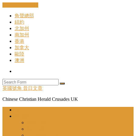
Skip to the content
角聲總部
紐約
北加州
南加州
香港
加拿大
歐陸
澳洲
Search
Search
英國號角 昔日文章
Chinese Christian Herald Crusades UK
首頁
號角事工
號角月報
聖地旅遊
近期舉辦之活動