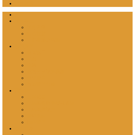
尋找教會
首頁
號角事工
號角月報
聖地旅遊
近期舉辦之活動
您的參與
成為協工
奉獻
投稿
邀請分享號角異象
刊登廣告
請為我們代禱
關於我們
主席感言
介紹基督教角聲佈道團
介紹英國號角
信仰原則
聯絡我們
最新消息
最新動向