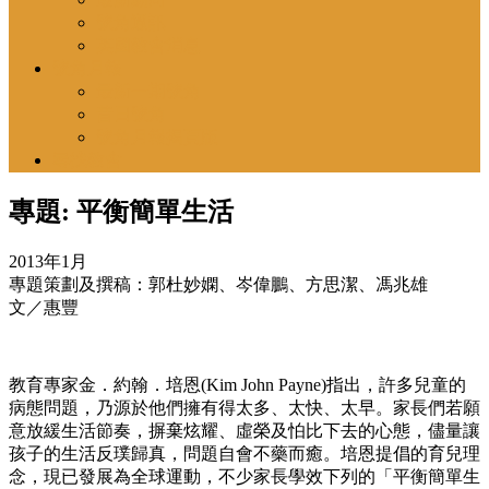
號角通訊
英國教會消息
號角月報
最新一期號角
昔日號角
號角月報揭頁版
尋找教會
專題: 平衡簡單生活
2013
年
1
月
專題策劃及撰稿：郭杜妙嫻、岑偉鵬、方思潔、馮兆雄
文／惠豐
教育專家金．約翰．培恩
(Kim John Payne)
指出，許多兒童的
病態問題，乃源於他們擁有得太多、太快、太早。家長們若願
意放緩生活節奏，摒棄炫耀、虛榮及怕比下去的心態，儘量讓
孩子的生活反璞歸真，問題自會不藥而癒。培恩提倡的育兒理
念，現已發展為全球運動，不少家長學效下列的「平衡簡單生