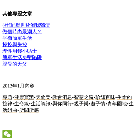
其他專題文章
(
社論
)
舉世皆濁我獨
清
做個時尚最潮人
？
平衡簡單生
活
操控與失
控
理性用錢小貼
士
簡單生活
免墮陷
阱
親愛的天
父
2013
年
1
月內容
專題
•
健康寶鑒
•
天倫樂
•
教會消息
•
智慧之窗
•
珍饈百味
•
生命的
旋律
•
生命線
•
生活資訊
•
與你同行
•
親子樂
•
遊子情
•
青年園地
•
生
活組曲
•
所聞所感