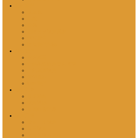
您的參與
成為協工
奉獻
投稿
邀請分享號角異象
刊登廣告
請為我們代禱
關於我們
主席感言
介紹基督教角聲佈道團
介紹英國號角
信仰原則
聯絡我們
最新消息
最新動向
號角通訊
英國教會消息
號角月報
最新一期號角
昔日號角
號角月報揭頁版