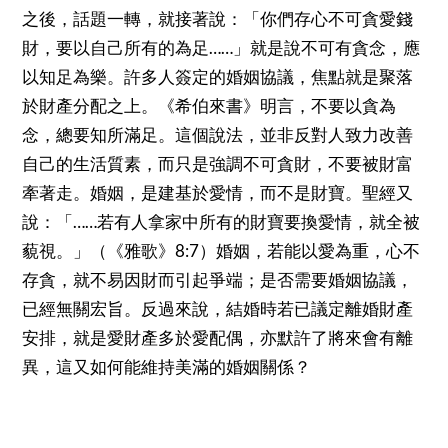
之後，話題一轉，就接著說：「你們存心不可貪愛錢
……
財，要以自己所有的為足
」就是說不可有貪念，應
以知足為樂。許多人簽定的婚姻協議，焦點就是聚落
於財產分配之上。《希伯來書》明言，不要以貪為
念，總要知所滿足。這個說法，並非反對人致力改善
自己的生活質素，而只是強調不可貪財，不要被財富
牽著走。婚姻，是建基於愛情，而不是財寶。聖經又
……
說：「
若有人拿家中所有的財寶要換愛情，就全被
8:7
藐視。」（《雅歌》
）婚姻，若能以愛為重，心不
存貪，就不易因財而引起爭端；是否需要婚姻協議，
已經無關宏旨。反過來說，結婚時若已議定離婚財產
安排，就是愛財產多於愛配偶，亦默許了將來會有離
異，這又如何能維持美滿的婚姻關係？