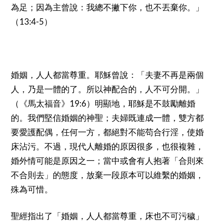
為足；因為主曾說：我總不撇下你，也不丟棄你。」
13:4-5
（
）
婚姻，人人都當尊重。耶穌曾說：「夫妻不再是兩個
人，乃是一體的了。所以神配合的，人不可分開。」
19:6
（《馬太福音》
）明顯地，耶穌是不鼓勵離婚
的。我們堅信婚姻的神聖；夫婦既連成一體，雙方都
要愛護配偶，任何一方，都絕對不能苟合行淫，使婚
床沾污。不過，現代人離婚的原因很多，也很複雜，
婚外情可能是原因之一；當中或會有人抱著「合則來
不合則去」的態度，放棄一段原本可以維繫的婚姻，
殊為可惜。
聖經指出了「婚姻，人人都當尊重，床也不可污穢」