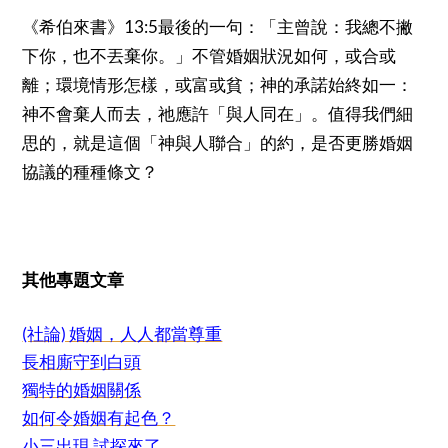
13:5
《希伯來書》
最後的一句：「主曾說：我總不撇
下你，也不丟棄你。」不管婚姻狀況如何，或合或
離；環境情形怎樣，或富或貧；神的承諾始終如一：
神不會棄人而去，祂應許「與人同在」。值得我們細
思的，就是這個「神與人聯合」的約，是否更勝婚姻
協議的種種條文？
其他專題文章
(社論) 婚姻，人人都當尊重
長相廝守到白頭
獨特的婚姻關係
如何令婚姻有起色？
小三出現 試探來了