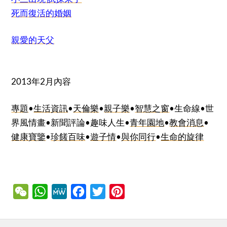
死而復活的婚姻
親愛的天父
2013年2月內容
專題
•
生活資訊
•
天倫樂
•
親子樂
•
智慧之窗
•生命線•世
界風情畫•新聞評論•趣味人生•
青年園地
•
教會消息
•
健康寶鑒
•
珍饈百味
•
遊子情
•
與你同行
•
生命的旋律
WeChat
WhatsApp
MeWe
Facebook
Twitter
Pinterest