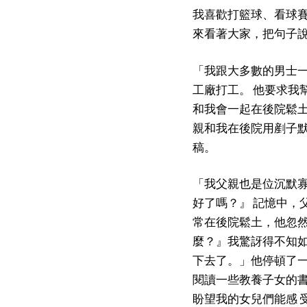
我喜歡打籃球、看球賽
來看著大家，把句子
「我跟大多數的男士
工廠打工。 他要求我
和我會一起在後院鬆土
親和我在後院用剷子默
稿。
「我父親也是位沉默
好了嗎？』 記憶中，
常在後院鬆土，他忽然
麼？』我驚訝得不知如
下去了。」他停頓了一
閱讀一些教養子女的書
盼望我的女兒們能感 