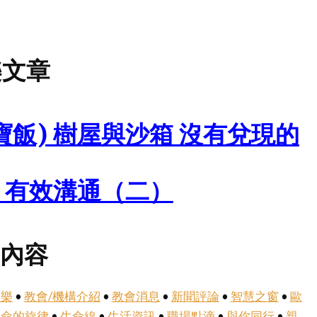
樂文章
寶飯) 樹屋與沙箱 沒有兌現的
) 有效溝通（二）
月內容
倫樂
•
教會/機構介紹
•
教會消息
•
新聞評論
•
智慧之窗
•
歐
生命的旋律
•
生命線
•
生活資訊
•
職場點滴
•
與你同行
•
親