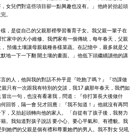
，女兒們對這些項目卻一點興趣也沒有。」 他終於抬起頭
說完。
一樣，是從自己的父親那裡學習養育子女。我父親一輩子在
幫忙家中的大小維修。我們家有一個傳統，每年春天，父親
， 預備土壤讓母親栽種各樣菜蔬。在記憶中，最多就是父
默地一下一下翻 開土壤的畫面。」他低下頭繼續讀他的講
寡言的人，他與我的對話不外乎是『吃飽了嗎？』『功課做
父親只有一次跟我有特別的交談，我17 歲那年春天，我們如
 冒出一句，也沒有看著我，問道：『你打算長大後做什
何回答，隔一會 兒才回應：『我不知道！』他就沒有再問
下，又抬起頭轉向他的家人。 「自從有了孩子後，我努力
籍。我知道對孩子說話 要小心、要心平氣和、有禮貌。我
受到她們的父親是個有禮和尊重她們的男人。我不對女 兒吼