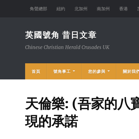
角聲總部
紐約
北加州
南加州
香港
英國號角 昔日文章
Chinese Christian Herald Crusades UK
首頁
號角事工
您的參與
關於我
天倫樂: (吾家的八
現的承諾