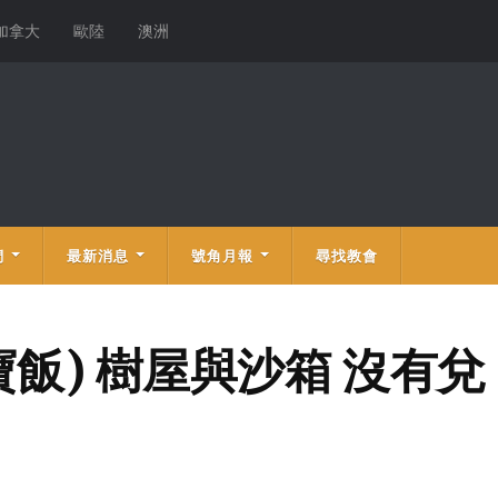
加拿大
歐陸
澳洲
們
最新消息
號角月報
尋找教會
寶飯) 樹屋與沙箱 沒有兌