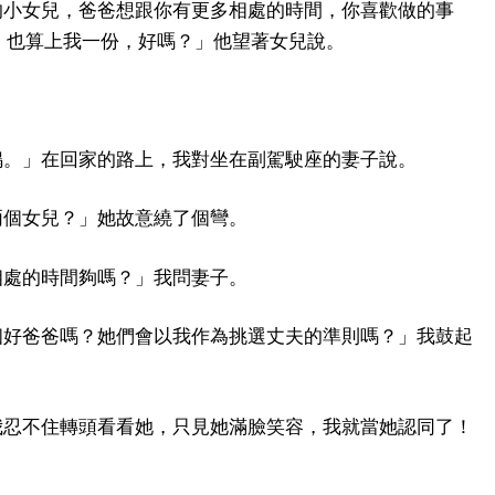
的小女兒，爸爸想跟你有更多相處的時間，你喜歡做的事
，也算上我一份，好嗎？」他望著女兒說。
鳴。」在回家的路上，我對坐在副駕駛座的妻子說。
兩個女兒？」她故意繞了個彎。
相處的時間夠嗎？」我問妻子。
個好爸爸嗎？她們會以我作為挑選丈夫的準則嗎？」我鼓起
我忍不住轉頭看看她，只見她滿臉笑容，我就當她認同了！