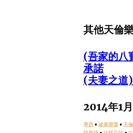
其他天倫
(吾家的八
承諾
(夫妻之道
2014年1
專題
•
健康寶鑒
•
天
陸風情
•
珍饈百味
•