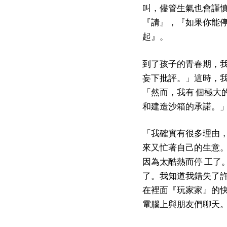
叫，儘管生氣也會謹慎
『請』，『如果你能停
起』。
到了孩子的青春期，我
妄下批評。」這時，我
「然而，我有 個極大
和建造沙箱的承諾。」
「我確實有很多理由，
來又忙著自己的生意。
因為太酷熱而停 工了
了。我知道我錯失了許
在裡面『玩家家』的快
電腦上與朋友們聊天