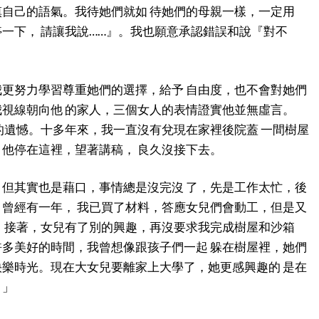
自己的語氣。我待她們就如 待她們的母親一樣，一定用
一下， 請讓我說……』。我也願意承認錯誤和說『對不
更努力學習尊重她們的選擇，給予 自由度，也不會對她們
視線朝向他 的家人，三個女人的表情證實他並無虛言。
的遺憾。十多年來，我一直沒有兌現在家裡後院蓋 一間樹屋
他停在這裡，望著講稿， 良久沒接下去。
但其實也是藉口，事情總是沒完沒 了，先是工作太忙，後
曾經有一年， 我已買了材料，答應女兒們會動工，但是又
。接著，女兒有了別的興趣，再沒要求我完成樹屋和沙箱
多美好的時間，我曾想像跟孩子們一起 躲在樹屋裡，她們
樂時光。現在大女兒要離家上大學了，她更感興趣的 是在
。」