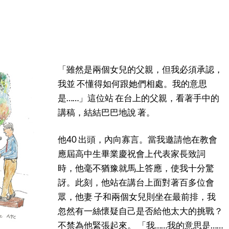
「雖然是兩個女兒的父親，但我必須承認，
我並 不懂得如何跟她們相處。我的意思
是……」這位站 在台上的父親，看著手中的
講稿，結結巴巴地說 著。
他40 出頭，內向寡言。當我邀請他在教會
應屆高中生畢業慶祝會上代表家長致詞
時，他毫不猶豫就馬上答應，使我十分驚
訝。此刻，他站在講台上面對著百多位會
眾，他妻 子和兩個女兒則坐在最前排，我
忽然有一絲懷疑自己是否給他太大的挑戰？
不禁為他緊張起來。 「我……我的意思是……