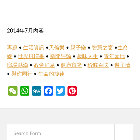
2014年7月內容
專題
•
生活資訊
•
天倫樂
•
親子樂
•
智慧之窗
•
生命
線
•
世界風情畫
•
新聞評論
•
趣味人生
•
青年園地
•
職場點滴
•
教會消息
•
健康寶鑒
•
珍饈百味
•
遊子情
•
與你同行
•
生命的旋律
WeChat
WhatsApp
MeWe
Facebook
Twitter
Pinterest