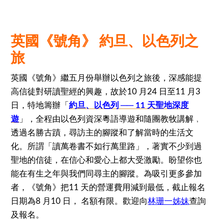
英國《號角》 約旦、以色列之
旅
英國《號角》繼五月份舉辦以色列之旅後，深感能提
高信徒對研讀聖經的興趣，故於10 月24 日至11 月3
日，特地籌辦「
約旦、以色列 ── 11 天聖地深度
遊
」，全程由以色列資深粵語導遊和隨團教牧講解﹐
透過名勝古蹟，尋訪主的腳蹤和了解當時的生活文
化。所謂「讀萬卷書不如行萬里路」，著實不少到過
聖地的信徒，在信心和愛心上都大受激勵。盼望你也
能在有生之年與我們同尋主的腳蹤。為吸引更多參加
者，《號角》把11 天的營運費用減到最低，截止報名
日期為8 月10 日， 名額有限。歡迎向
林珊一姊妹
查詢
及報名。