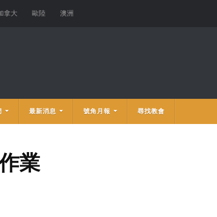
加拿大
歐陸
澳洲
們
最新消息
號角月報
尋找教會
寫作業