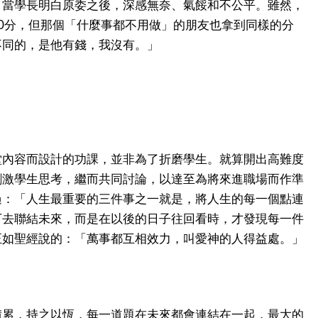
；當學長明白原委之後，深感無奈、氣餒和不公平。雖然，
0分，但那個「什麼事都不用做」的朋友也拿到同樣的分
不同的，是他有錢，我沒有。」
堂內容而設計的功課，並非為了折磨學生。就算開出高難度
刺激學生思考，繼而共同討論，以達至為將來進職場而作準
過：「人生最重要的三件事之一就是，將人生的每一個點連
下去聯結未來，而是在以後的日子往回看時，才發現每一件
正如聖經說的：「萬事都互相效力，叫愛神的人得益處。」
積累，持之以恆，每一道題在未來都會連結在一起，最大的