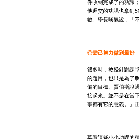
件收到完成了的功課
他遲交的功課也拿到5
數。學長嘆氣說，「
◎盡己努力做到最好
很多時，教授針對課
的題目，也只是為了
備的目標。賈伯斯說
接起來。並不是在當
事都有它的意義。」
莫看這些小小功課的