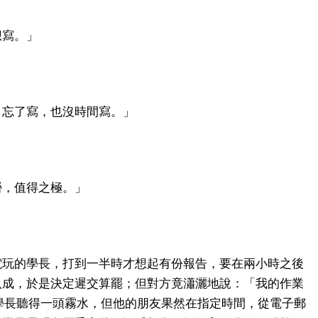
想寫。」
，忘了寫，也沒時間寫。」
勞，值得之極。」
電玩的學長，打到一半時才想起有份報告，要在兩小時之後
八成，於是決定遲交算罷；但對方竟瀟灑地說：「我的作業
學長聽得一頭霧水，但他的朋友果然在指定時間，從電子郵