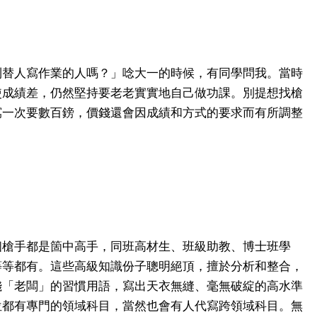
到替人寫作業的人嗎？」唸大一的時候，有同學問我。當時
使成績差，仍然堅持要老老實實地自己做功課。別提想找槍
寫一次要數百鎊，價錢還會因成績和方式的要求而有所調整
個槍手都是箇中高手，同班高材生、班級助教、博士班學
等等都有。這些高級知識份子聰明絕頂，擅於分析和整合，
錢「老闆」的習慣用語，寫出天衣無縫、毫無破綻的高水準
位都有專門的領域科目，當然也會有人代寫跨領域科目。無