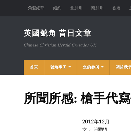
角聲總部
紐約
北加州
南加州
香港
英國號角 昔日文章
Chinese Christian Herald Crusades UK
首頁
號角事工
您的參與
關於我
所聞所感: 槍手代
2012年12月
文／所羅門