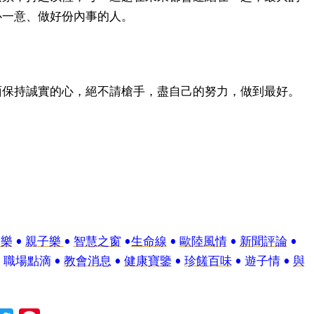
心一意、做好份內事的人。
面保持誠實的心，絕不請槍手，盡自己的努力，做到最好。
倫樂
•
親子樂
•
智慧之窗
•
生命線
•
歐陸風情
•
新聞評論
•
 職場點滴 •
教會消息
•
健康寶鑒
•
珍饈百味
• 遊子情 •
與