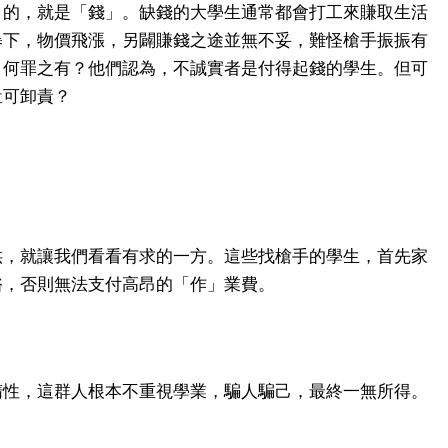
目的，就是「錢」。缺錢的大學生通常都會打工來賺取生活
暴下，物價飛漲，另闢賺錢之途並無不妥，難怪槍手振振有
，何罪之有？他們認為，不誠實者是付得起錢的學生。但可
豈可卸責？
供，就讓我們看看有求的一方。這些找槍手的學生，首先家
裕，否則無法支付高昂的「作」業費。
惰性，這群人根本不重視學業，騙人騙己，最終一無所得。