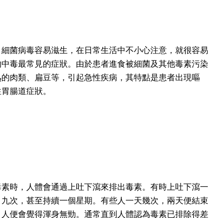
，細菌病毒容易滋生，在日常生活中不小心注意，就很容易
物中毒最常見的症狀。由於患者進食被細菌及其他毒素污染
熟的肉類、扁豆等，引起急性疾病，其特點是患者出現嘔
性胃腸道症狀。
毒素時，人體會通過上吐下瀉來排出毒素。有時上吐下瀉一
、九次，甚至持續一個星期。有些人一天幾次，兩天便結束
，人便會覺得渾身無勁。通常直到人體認為毒素已排除得差