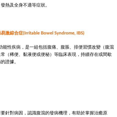
、發熱及全身不適等症狀。
(Irritable Bowel Syndrome, IBS)
腸功能性疾病，是一組包括腹痛、腹脹、排便習慣改變（腹瀉
異常（稀便、黏液便或便秘）等臨床表現，持續存在或間歇
病的證據。
療要針對病因，認識腹瀉的發病機理，有助於掌握治癒原