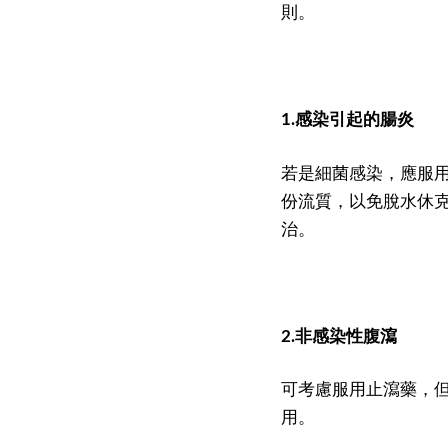
則。
1.感染引起的腸炎
若是細菌感染，應服
份流質，以免脫水休
治。
2.非感染性腹瀉
可考慮服用止瀉藥，
用。