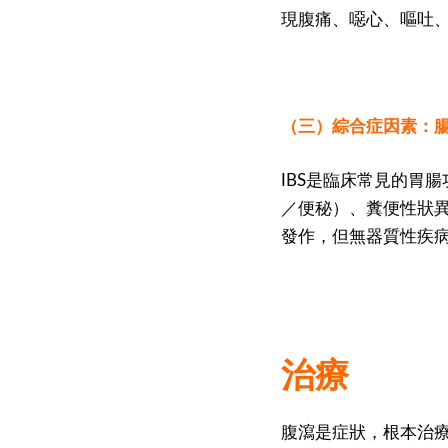
現腹痛、噁心、嘔吐
（三）綜合症因素：腸易激綜合症
IBS是臨床常見的胃
／便秘）、糞便性狀
發作，但無器質性疾
治療
腹瀉是症狀，根本治