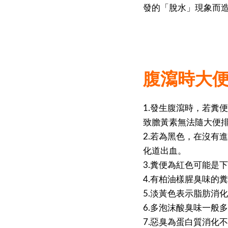
發的「脫水」現象而造
腹瀉時大
1.發生腹瀉時，若糞
致膽黃素無法隨大便
2.若為黑色，在沒有
化道出血。
3.糞便為紅色可能是
4.有柏油樣腥臭味的
5.淡黃色表示脂肪消
6.多泡沫酸臭味一般
7.惡臭為蛋白質消化