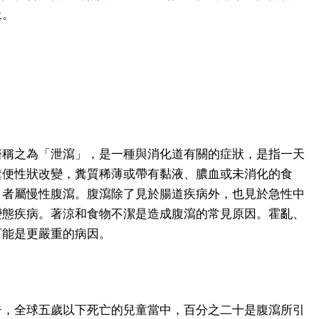
止。
？
醫稱之為「泄瀉」，是一種與消化道有關的症狀，是指一天
糞便性狀改變，糞質稀薄或帶有黏液、膿血或未消化的食
月者屬慢性腹瀉。腹瀉除了見於腸道疾病外，也見於急性中
變態疾病。著涼和食物不潔是造成腹瀉的常見原因。霍亂、
可能是更嚴重的病因。
告，全球五歲以下死亡的兒童當中，百分之二十是腹瀉所引