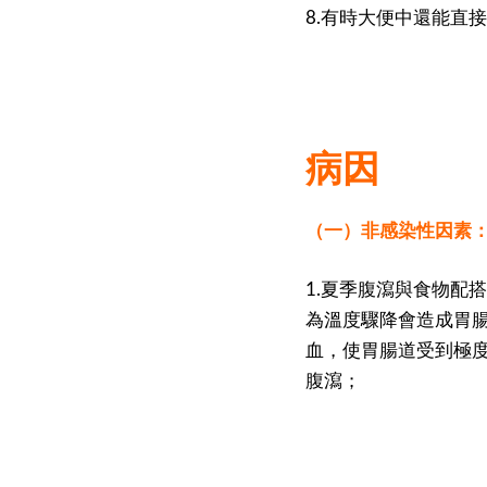
8.有時大便中還能直
病因
（一）非感染性因素
1.夏季腹瀉與食物配
為溫度驟降會造成胃
血，使胃腸道受到極
腹瀉；