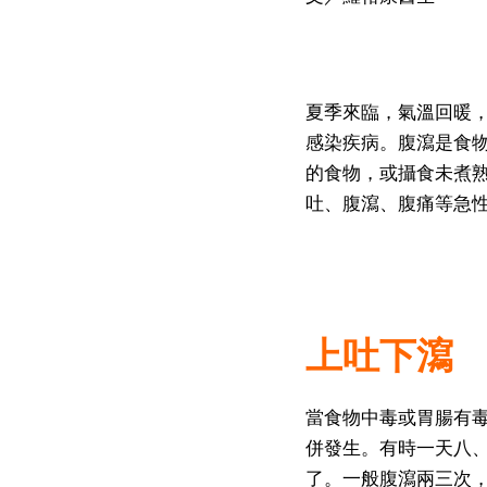
夏季來臨，氣溫回暖
感染疾病。腹瀉是食
的食物，或攝食未煮
吐、腹瀉、腹痛等急
上吐下瀉
當食物中毒或胃腸有
併發生。有時一天八
了。一般腹瀉兩三次