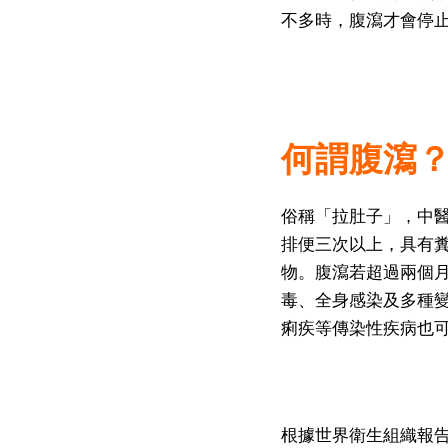
不多時，腹瀉才會停
何謂腹瀉
俗稱「拉肚子」，中
排便三次以上，具有
物。腹瀉若超過兩個
毒、全身感染及多種
痢疾等傳染性疾病也
根據世界衛生組織報