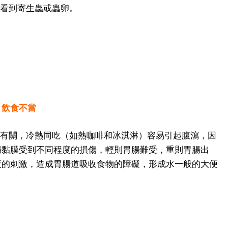
接看到寄生蟲或蟲卵。
：飲食不當
搭有關，冷熱同吃（如熱咖啡和冰淇淋）容易引起腹瀉，因
腸黏膜受到不同程度的損傷，輕則胃腸難受，重則胃腸出
度的刺激，造成胃腸道吸收食物的障礙，形成水一般的大便