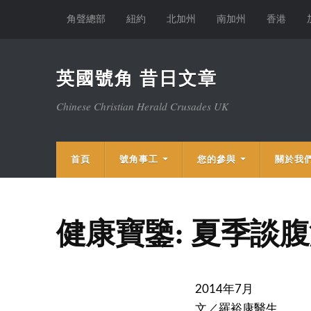
角聲總部
紐約
北加州
南加州
香港
英國號角 昔日文章
Chinese Christian Herald Crusades UK
首頁
號角事工
您的參與
關於我
健康寶鑒: 夏季談
2014年7月
文／羅裕康醫生