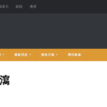
加拿大
歐陸
澳洲
們
最新消息
號角月報
尋找教會
腹瀉