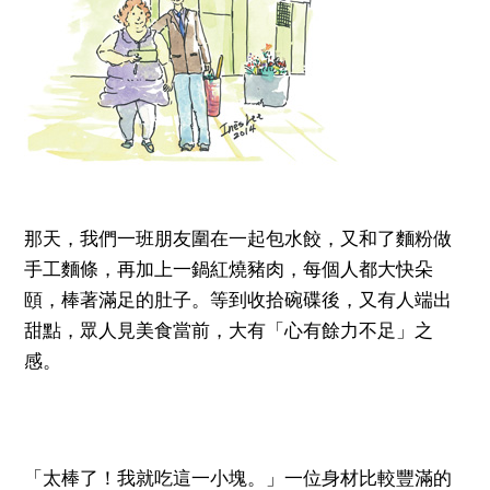
那天，我們一班朋友圍在一起包水餃，又和了麵粉做
手工麵條，再加上一鍋紅燒豬肉，每個人都大快朵
頤，棒著滿足的肚子。等到收拾碗碟後，又有人端出
甜點，眾人見美食當前，大有「心有餘力不足」之
感。
「太棒了！我就吃這一小塊。」一位身材比較豐滿的