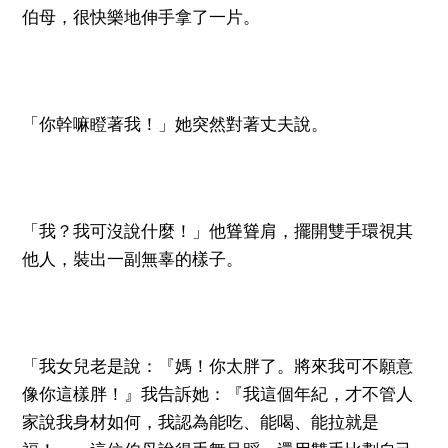
伯母，很快樂地伸手拿了一片。
「你幹嘛瞪著我！」她突然對著丈夫說。
「我？我可沒說什麼！」他聳聳肩，擺開雙手環視其
他人，裝出一副無辜的樣子。
「我女兒老是說：『媽！你太胖了。將來我可不願意
像你這樣胖！』我告訴她：『我這個年紀，才不管人
家說我身材如何，我認為能吃、能喝、能拉就是