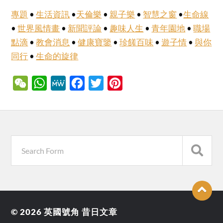
專題
•
生活資訊
•
天倫樂
•
親子樂
•
智慧之窗
•
生命線
•
世界風情畫
•
新聞評論
•
趣味人生
•
青年園地
•
職場
點滴
•
教會消息
•
健康寶鑒
•
珍饈百味
•
遊子情
•
與你
同行
•
生命的旋律
WeChat
WhatsApp
MeWe
Facebook
Twitter
Pinterest
© 2026
英國號角 昔日文章