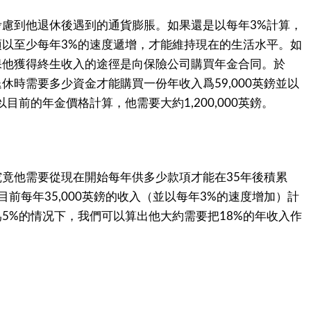
考慮到他退休後遇到的通貨膨脹。如果還是以每年
計算，
3%
須以至少每年
的速度遞增，才能維持現在的生活水平。如
3%
保他獲得終生收入的途徑是向保險公司購買年金合同。於
退休時需要多少資金才能購買一份年收入爲
英鎊並以
59,000
以目前的年金價格計算，他需要大約
英鎊。
1,200,000
究竟他需要從現在開始每年供多少款項才能在
年後積累
35
目前每年
英鎊的收入（並以每年
的速度增加）計
35,000
3%
爲
的情况下，我們可以算出他大約需要把
的年收入作
5%
18%