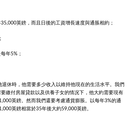
；
年
英鎊，而且日後的工資增長速度與通脹相約；
35,000
；
是每年
；
5%
他退休時，他需要多少收入以維持他現在的生活水平。我們
需要繳付房屋貸款以及供養子女的情况下，他大約需要現有
英鎊。然而我們還要考慮通貨膨脹。以每年
的通
1,000
3%
英鎊相當於
年後大約
英鎊。
1,000
35
59,000