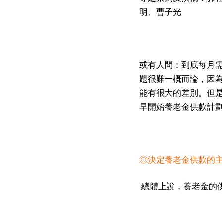
明、曹子光
或有人問：到底每月
題很難一概而論，因
能有很大的差別。但
早開始養老金供款計
◎決定養老金供款的
總體上說，養老金的