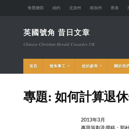
角聲總部
紐約
北加州
南加州
香港
英國號角 昔日文章
Chinese Christian Herald Crusades UK
首頁
號角事工
您的參與
關於我
專題: 如何計算退
年
月
2013
3
專題策劃及撰稿：郭