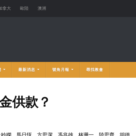
加拿大
歐陸
澳洲
們
最新消息
號角月報
尋找教會
休金供款？
杜妙嫻、馬日恆、方思潔、馮兆雄、林珊一、陸思齊、胡德