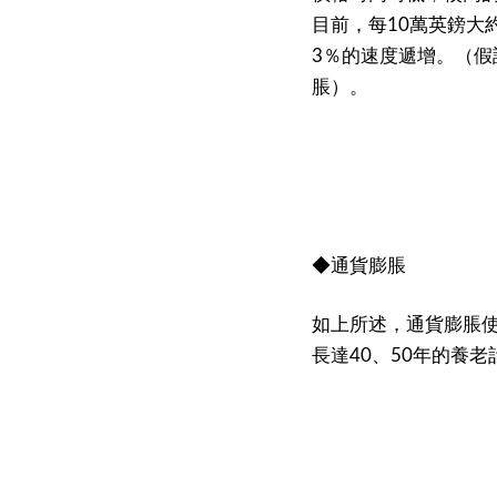
目前，每
萬英鎊大
10
％的速度遞增。（假
3
脹）。
◆通貨膨脹
如上所述，通貨膨脹
長達
、
年的養老
40
50