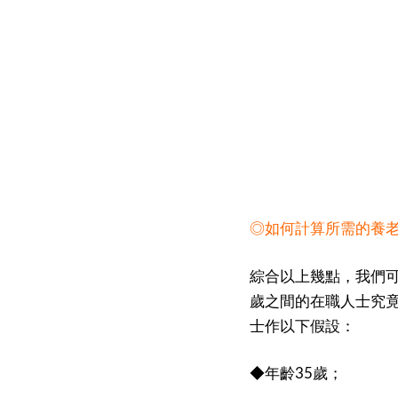
◎如何計算所需的養
綜合以上幾點，我們
歲之間的在職人士究
士作以下假設：
◆年齡
歲；
35