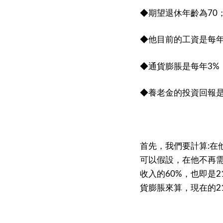
◆期望退休年齡為
70
◆他目前的工資是每
◆通貨膨脹是每年
3%
◆養老金的投資回報
首先，我們要計算
在
:
可以假設，在他不再
收入的
，也即是
60%
2
貨膨脹來算，現在的
2