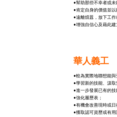
•幫助那些不幸者或未
•肯定自身的價值並以
•遠離煩囂，放下工
•增強自信心及藉此建
華人義工
•較為實際地聯想能
•學習新的技能、汲取
•進一步發展已有的技
•強化履歷表；
•有機會改善現時或日
•獲取認可資歷或有用