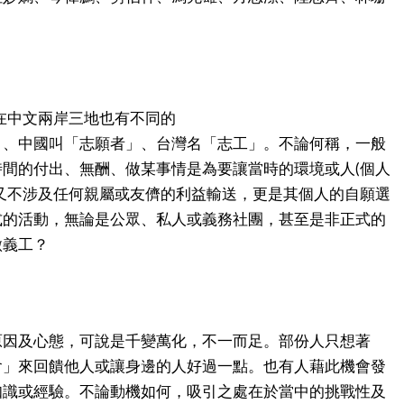
詞，在中文兩岸三地也有不同的
」、中國叫「志願者」、台灣名「志工」。不論何稱，一般
間的付出、無酬、做某事情是為要讓當時的環境或人(個人
又不涉及任何親屬或友儕的利益輸送，更是其個人的自願選
式的活動，無論是公眾、私人或義務社團，甚至是非正式的
做義工？
原因及心態，可說是千變萬化，不一而足。部份人只想著
會」來回饋他人或讓身邊的人好過一點。也有人藉此機會發
知識或經驗。不論動機如何，吸引之處在於當中的挑戰性及