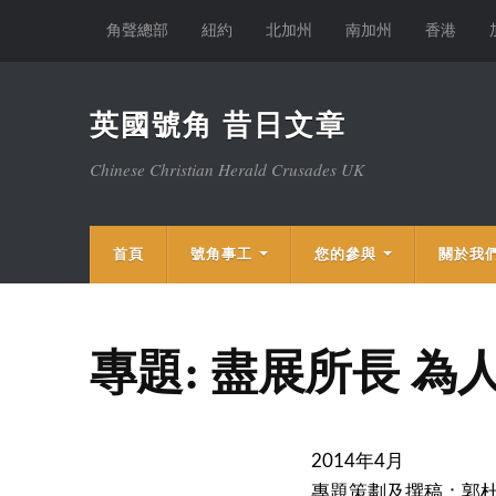
角聲總部
紐約
北加州
南加州
香港
英國號角 昔日文章
Chinese Christian Herald Crusades UK
首頁
號角事工
您的參與
關於我
專題: 盡展所長 為
2014年4月
專題策劃及撰稿：郭