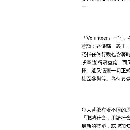
一
「Volunteer」一
意譯：香港稱「義工
泛指任何行動包含著時
或團體)得著益處，而
擇。這又涵蓋一切正
社區參與等。為何要
每人背後有著不同的
「取諸社會，用諸社
展新的技能，或增加