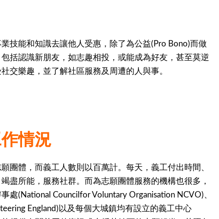
技能和知識去讓他人受惠，除了為公益(Pro Bono)而做
，包括認識新朋友，如志趣相投，或能成為好友，甚至莫逆
受社交樂趣，並了解社區服務及周遭的人與事。
工作情況
志願團體，而義工人數則以百萬計。每天，義工付出時間、
，竭盡所能，服務社群。而為志願團體服務的機構也很多，
onal Councilfor Voluntary Organisation NCVO)、
teering England)以及每個大城鎮均有設立的義工中心