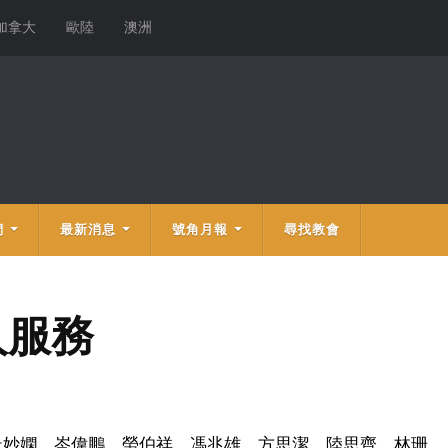
加拿大
歐陸
澳洲
們
最新消息
號角月報
尋找教會
人服務
杜妙嫻、岑偉鵬、勞伯祥、馮兆雄、方思潔、陸思齊、林珊