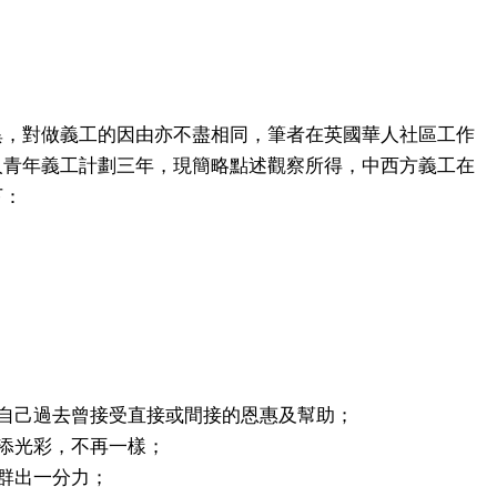
異，對做義工的因由亦不盡相同，筆者在英國華人社區工作
人青年義工計劃三年，現簡略點述觀察所得，中西方義工在
下：
因自己過去曾接受直接或間接的恩惠及幫助；
添光彩，不再一樣；
群出一分力；