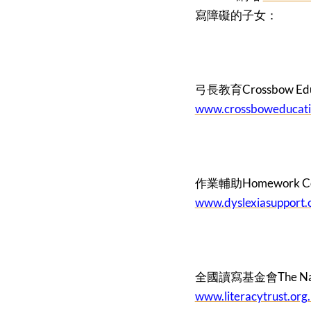
寫障礙的子女：
弓長教育Crossbow Educ
www.crossboweducati
作業輔助Homework Corre
www.dyslexiasupport.
全國讀寫基金會The Nation
www.literacytrust.org