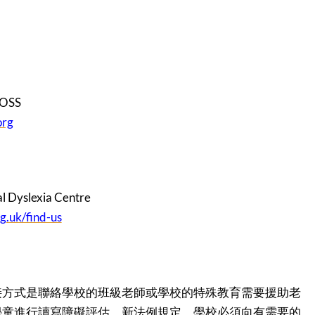
OSS
org
slexia Centre
g.uk/find-us
接方式是聯絡學校的班級老師或學校的特殊教育需要援助老
便對學童進行讀寫障礙評估。新法例規定，學校必須向有需要的