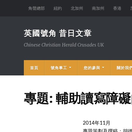
角聲總部
紐約
北加州
南加州
香港
英國號角 昔日文章
Chinese Christian Herald Crusades UK
首頁
號角事工
您的參與
關於我
專題: 輔助讀寫障
2014年11月
專題策劃及撰稿：胡