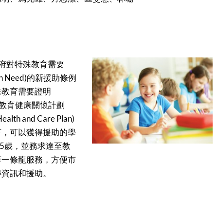
府對特殊教育需要
ation Need)的新援助條例
殊教育需要證明
SEN)由教育健康關懷計劃
Health and Care Plan)
下，可以獲得援助的學
25歲，並務求達至教
等一條龍服務，方便市
得資訊和援助。