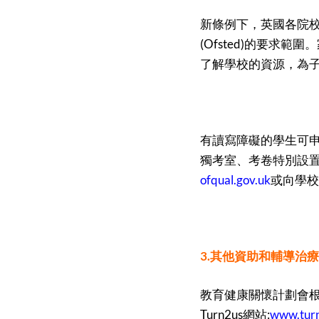
新條例下，英國各院
(Ofsted)的要求範
了解學校的資源，為
有讀寫障礙的學生可申請特
獨考室、考卷特別設置
ofqual.gov.uk
或向學校
3.其他資助和輔導治療
教育健康關懷計劃會
Turn2us網站:
www.turn