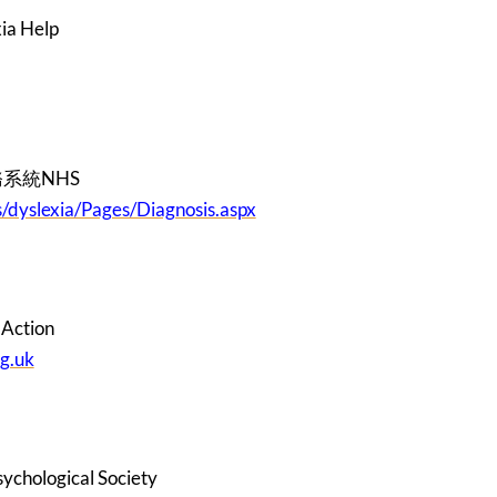
 Help
系統NHS
/dyslexia/Pages/Diagnosis.aspx
ction
g.uk
hological Society