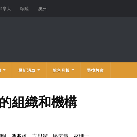
加拿大
歐陸
澳洲
們
最新消息
號角月報
尋找教會
礙的組織和機構
德明、馮兆雄、方思潔、區雯慧、林珊一