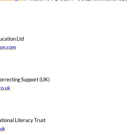
ation Ltd
on.com
cting Support (UK)
co.uk
al Literacy Trust
.uk