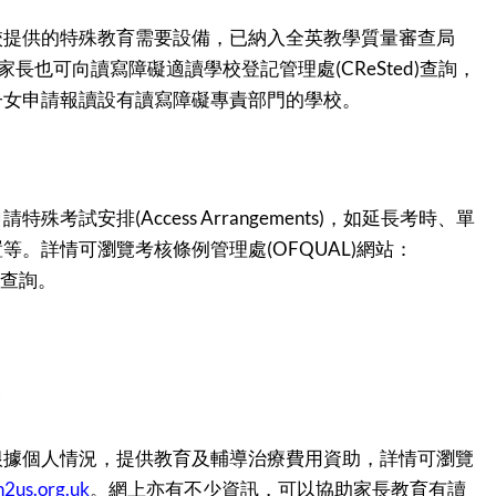
校提供的特殊教育需要設備，已納入全英教學質量審查局
圍。家長也可向讀寫障礙適讀學校登記管理處(CReSted)查詢，
子女申請報讀設有讀寫障礙專責部門的學校。
殊考試安排(Access Arrangements)，如延長考時、單
等。詳情可瀏覽考核條例管理處(OFQUAL)網站：
查詢。
根據個人情況，提供教育及輔導治療費用資助，詳情可瀏覽
2us.org.uk
。網上亦有不少資訊，可以協助家長教育有讀