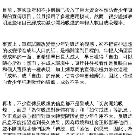
目前，英國政府和不少機構已投放了巨大資金在預防青少年吸
煙的宣傳項目，並且採用了多種應用模式。然而，很少證據表
明這些項目已經成功減少開始吸煙的年輕人數目或吸煙率。
事實上，單單試圖改變青少年對吸煙的觀感，卻不把這些思想
的改變帶進成年人口的話，是極難達到目標的。年輕人渴望展
現成熟的一面，更希望早日長大成人，早日獲得「自由」可以
隨心所欲；然而，在成人環境中，吸煙往往被看作是反映自由
和個人選擇的一種表現；加上煙草商的宣傳亦極力鼓吹這種
「成熟」或「自由」的形象，使青少年更難辨別。因此，僅僅
向青少年強調吸煙的壞處，成效不夠大。
再者，不少宣傳反吸煙的信息都不是警戒人「切勿開始吸
煙」，而是「為何吸煙對身體有害」和「如何戒煙」等訊息，
對正處於身心都面對重大轉變階段的青少年作用不大。反吸煙
訊息不能指望達到長久效果，因為環境和社會正影響著他們，
並不斷挑戰著他們認為「傳統」或「落伍」的思想。因此，為