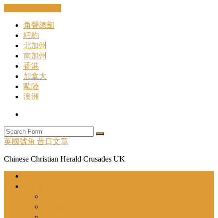
Skip to the content
角聲總部
紐約
北加州
南加州
香港
加拿大
歐陸
澳洲
Search
Search
英國號角 昔日文章
Chinese Christian Herald Crusades UK
首頁
號角事工
號角月報
聖地旅遊
近期舉辦之活動