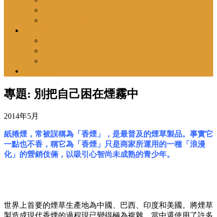
號角通訊
英國教會消息
號角月報
最新一期號角
昔日號角
號角月報揭頁版
尋找教會
專題: 別把自己困在煙霧中
2014年5月
紙捲煙，常被誤稱為「香煙」，是最普及的煙草製品。事實它
一點也不香，稱它為「香煙」只是商家所運用的一種「浪漫
化」的營銷伎倆，以吸引心智尚未成熟的青少年。
世界上首要的煙草生產地為中國、巴西、印度和美國。將煙草
製造成現代香煙的過程現已變得極為複雜，當中還使用了許多