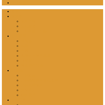
尋找教會
首頁
號角事工
號角月報
聖地旅遊
近期舉辦之活動
您的參與
成為協工
奉獻
投稿
邀請分享號角異象
刊登廣告
請為我們代禱
關於我們
主席感言
介紹基督教角聲佈道團
介紹英國號角
信仰原則
聯絡我們
最新消息
最新動向