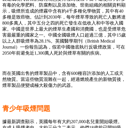
有毒的化學肥料、防腐劑以及添加物。世衛組織的相關資料顯
示，吸煙所造成的煙霧中含有約4千多種化學物質，其中有40
多種是致癌物。估計到2030年，每年煙草導致的死亡人數將達
800多萬人，其中五分之四的死亡發生在低收入和中等收入國
家。中國是世界上最大的煙草生產國和消費國，也是受煙草危
害最嚴重的國家之一。中國全國吸煙人口超過三億，其中15歲
以上人群吸煙率為28.1%。英國醫學期刊（British Medical
Journal）一份報告認為，假若中國徹底執行反吸煙政策，可在
2050年前避免近1,300萬人死於與煙草有關的疾病。
而在英國出售的煙草製品中，含有600種容許添加的人工或天
然物質。當這些物質混雜在一起，經過燃燒產生的新物質後，
煙草製品便變成極大殺傷力的武器。
青少年吸煙問題
據最新調查顯示，英國每年有大約207,000名兒童開始吸煙。
在成人吸煙者中，大約三分之二表示，他們18歲前已開始吸