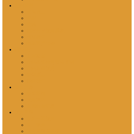
您的參與
成為協工
奉獻
投稿
邀請分享號角異象
刊登廣告
請為我們代禱
關於我們
主席感言
介紹基督教角聲佈道團
介紹英國號角
信仰原則
聯絡我們
最新消息
最新動向
號角通訊
英國教會消息
號角月報
最新一期號角
昔日號角
號角月報揭頁版