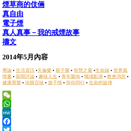
煙草商的伎倆
真自由
電子煙
真人真事－我的戒煙故事
禱文
2014年5月內容
專論
•
生活資訊
•
天倫樂
•
親子樂
•
智慧之窗
•
生命線
•
世界風
情畫
•
新聞評論
•
趣味人生
•
青年園地
•
職場點滴
•
教會消息
•
健康寶鑒
•
珍饈百味
•
遊子情
•
與你同行
•
生命的旋律
WeChat
WhatsApp
MeWe
Facebook